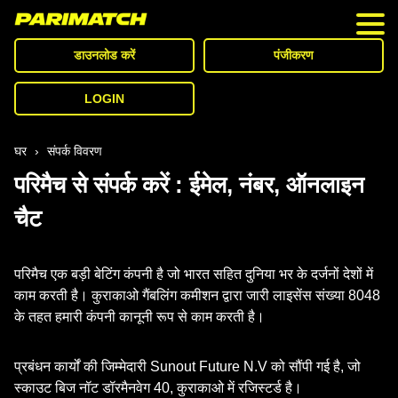
कैसीनो
डाउनलोड करें
पंजीकरण
डिपॉजिट
LOGIN
पहला डिपॉजिट बोनस
विड्रॉल
घर
›
संपर्क विवरण
परिमैच से संपर्क करें : ईमेल, नंबर, ऑनलाइन
स्पोर्ट्स
चैट
इ-स्पोर्ट्स
परिमैच एक बड़ी बेटिंग कंपनी है जो भारत सहित दुनिया भर के दर्जनों देशों में
संपर्क करें
काम करती है। कुराकाओ गैंबलिंग कमीशन द्वारा जारी लाइसेंस संख्या 8048
के तहत हमारी कंपनी कानूनी रूप से काम करती है।
हमारे बारे में जाने
प्रबंधन कार्यों की जिम्मेदारी Sunout Future N.V को सौंपी गई है, जो
स्काउट बिज नॉट डॉरमैनवेग 40, कुराकाओ में रजिस्टर्ड है।