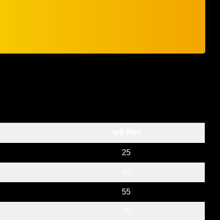
फ्री स्पिन
25
45
55
75