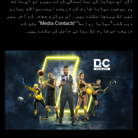
اگر آپ میڈیا کی نمائندگی کرتے ہیں، تو آپ سائٹ
پر موجود میڈیا فارم کے ذریعے اپنے سوالات ہماری
ٹیم تک پہنچا سکتے ہیں۔ آپ مرکزی صفحہ کے آخر میں
دیے گئے “میڈیا روابط” “Media Contacts” بٹن کے
ذریعے اس فارم تک رسائی حاصل کر سکتے ہیں۔