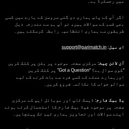
میں رجسٹرڈ ہے۔
اگر آپ کے پاس ہماری دی گئی سروسز کے بارے میں کسی
بھی قسم کے سوالات ہیں، تو آپ ہم سے مندرجہ ذیل
طریقوں سے ہماری انتظامیہ رابطہ کرسکتے ہیں۔
ای میل
:
support@parimatch.in
آن لائن چیٹ
: مرکزی صفحہ موجود پر بٹن پر کلک کریں
“کوی سوال ہے؟ “Got a Question” پر کلک کریں
اورہمارے عملے کے کسی فرد سے بات کرنے کے لیے
سوالو جواب کا مکالمہ شروع کریں۔
یڈ بیک فارم
: ڈیسک ٹاپ اور موبائل ایپ کے مرکزی
صفحہ پر موجود فیڈ بیک فارم کا استعمال کرتے ہوئے
اپنے سوالات اور تجاویز ہماری ٹیم تک پہنچایں۔