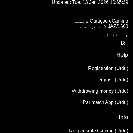
Updated:
Tue, 13 Jan 2026 10:35:39
Curaçao eGaming لائسنس
1668/JAZ لائسنس نمبر
جوا تھراپی
+18
Help
Registration (Urdu)
Deposit (Urdu)
Withdrawing money (Urdu)
Parimatch App (Urdu)
Info
Responsible Gaming (Urdu)