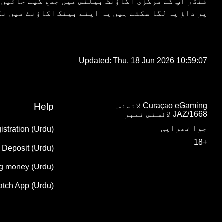
فنڈز آپ کے مرکزی اکاؤنٹ بیلنس میں جمع کیے جائیں 
پر داؤ پہ لگا سکتے ہیں یہ اپنے بینک اکاؤنٹ میں ن
Updated:
Thu, 18 Jun 2026 10:59:07
Curaçao eGaming لائسنس
Help
1668/JAZ لائسنس نمبر
جوا تھراپی
istration (Urdu)
+18
Deposit (Urdu)
g money (Urdu)
atch App (Urdu)