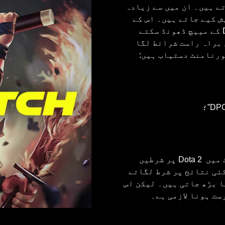
ے ہیں۔ ان میں سے زیادہ
Cyber Sp” سیکشن میں پیش کیے جاتے ہیں۔ اس کے
علاؤہ آپ ہمارے براہ راست “Live” سیکشن میں بھی Dota 2 کے مییچ ڈھونڈ سکتے
 براہ راست شرائط لگا
ہپریمیچ انڈیا پہ ہم سنگل اور پارلے دونوں فارمیٹ میں Dota 2 پر شرطیں
کئی نتائج پر شرط لگاتے
ا بڑھ جاتی ہیں۔ لیکن اس
ست ہونا لازمی ہے۔