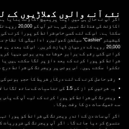
نئے آنے والوں کھلاڑیوں کے لئے Dota 2 ب
اگر آپ نے حال ہی میں اپنا پریمیچ اکاؤنٹ بنایا ہے 
اکاؤنٹ کی فنڈنگ نہی
سکتا ہے۔ اس کے لئے کسی خاص شرائط کو پورا کرنے کی 
20,000 روپے کے درمیان ڈپازٹ کریں۔ اس کے بعد، ہم 
کرائی گئی رقم کے برابر خوشامد یدی بونس مہیا کریں
شرائط کو پورا کرنے کے بعد داؤ پر لگا سکتے ہیں یا 
نکلوا سکتے ہیں۔ اس بونس پر ویجرنگ کی شرائط درج ذ
رقم حاصل کرنے کے لئے درکار شریط کا حجم بونس کی رقم کا 5 
یہ شرتیں کم از کم 1.5 کی تناسبات کے ساتھ لگانا لازمی ہے؛
ویجرنگ کی شرائط کو پورا کرنے کے لیے آپ کے پاس ب
سے ٹھیک سات دن کا وقت ہوگا۔
اگر آپ سات دن کے اندر ویجرنگ کی شرائط کو پورا نہی
منسوخ کر دیا جائے گا۔ اگر آپ ویجرنگ کی ضروریات ک