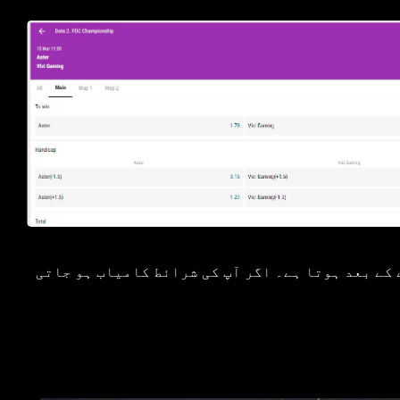
۔ ہار، جیت کا حساب میچ ختم ہونے کے بعد ہوتا ہے۔ اگر آپ کی شرائط کامیاب ہو جاتی