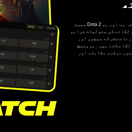
پریمیچ انڈیا کی ای اسپورٹس “eSports” پر خاص توجہ ہے اور ہم Dota 2 سمیت
eSpo” گیمز پر شرطیں لگانے کی صحولیات فراہم
رنامنٹس کے میچوں اور
لگا سکتے ہیں۔ پریمیچ
نوں مرکزی مقابلے اور