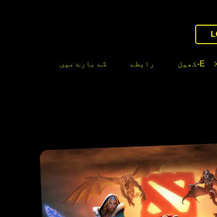
L
E-کھیل
رابطے
کے بارے میں