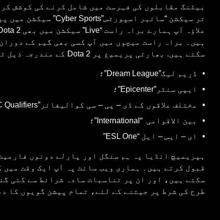
بیٹنگ مقابلوں کی فہرست میں شامل کرنے کی کوشش کرت
تر سیکشن “سائبر اسپورٹس”orts
ہیں۔ براہ راست میچوں میں آپ کسی بھی گیم کے دوران
سکتے ہیں. بھارتی پریمیغ پر Dota 2 کے مندرجہ ذیل ٹورنامنٹ دستیاب ہیں:
ڈریم لیگ”Dream League”؛
ایپی سنٹر”Epicenter”؛
مختلف علاقوں کے ڈی – پی – سی کوالیفائر”DPC Qualifiers”؛
بین الاقوامی “International”؛
ای – ایس – ایل “ESL One”
قبول کرتے ہیں۔ ہماری ویب سائٹ پہ آپ ایک وقت میں 
سکتے ہیں، اور ان پر تناسبات سادہ شرائط سے کئی گن
طرح کی شرط پر جیتنے کے لئے، تمام پیشن گویوں کا در