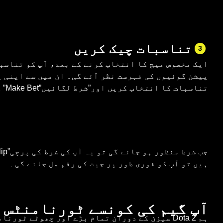
تناسبات چیک کریں
3
ایک مخصوص میچ کا انتخاب کرنے کے بعد، آپ کو تناسب
پیشن گوئیوں کی فہرست نظر آئے گی۔ ان میں سے اپنی 
تناسبات کا انتخاب کریں اور”شرط لگائیں”Make Bet” کے بٹن پر کلک کریں۔
ہیں تو آپ کو فوری طور پر جیت کی رقم مل جائے گی۔
آپ گیم کی کونسے ٹورنامنٹس 
ہم Dota 2 سیزن کے دوران تمام بڑے اور چھوٹے ٹور