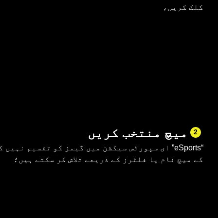
کلک کریں،
میچ منتخب کریں
2
کے میچ نام یا فلٹرز کے ذریعے تلاش کر سکتے ہیں؛