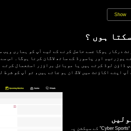
Show
سکتا ہوں ؟
 اکاؤنٹ درکار ہوگا جسے حاصل کرنے کے لیے آپ کو ہماری و
ے یوزرنیم اور پاسورڈ کے ساتھ لاگان کرنا ہوگا۔ اس سے 
پ ڈاؤن لوڈ کرتے ہیں یا موبائل براؤزر استعمال کرتے ہ
آپ اپنے اکاؤنٹ میں لاگ ان ہو جاتے ہیں، تو آپ کو شرط ل
مرکزی صفحہ پر کھیلوں کے مینیو میں، “سائبرسپورٹ” “Cyber Sports” کے سیکشن پہ