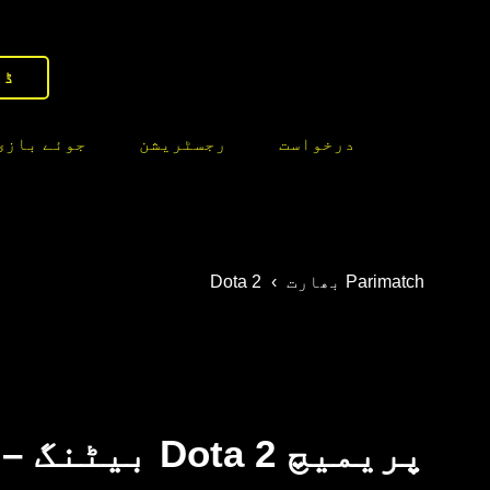
ڈا
درخواست
رجسٹریشن
جوئے بازی
Parimatch بھارت
›
Dota 2
پریمیچ Dota 2 بی