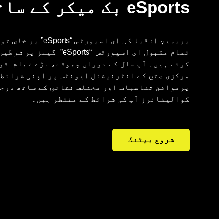
eSports بک میکر کے ساتھ
تمام مقبول ای اسپورٹس “rts
کرتے ہیں۔ آپ سال کے دوران چھوٹے، بڑے تمام ٹو
مرکزی صتح کے انٹرنیشنل ایونٹس پر اپنی شرائط 
پرموافق تناسبات اور مختلف نتائج کے ساتھ درج
کوالیفائرز آپ کی شرائط کے منتظر ہیں۔
شروع بیٹنگ