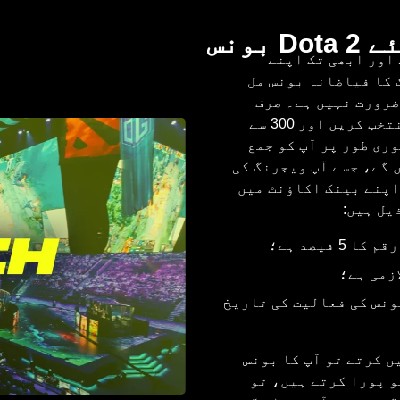
ونس
اور ابھی تک اپنے
ں کی ہے تو آپ کو 20,000 روپے تک کا فیاضانہ بونس مل
ضرورت نہیں ہے۔ صرف
کیشیئر “Cashier” سیکشن کھولیں، ادائیگی کا نظام منتخب کریں اور 300 سے
فوری طور پر آپ کو جمع
 گے، جسے آپ ویجرنگ کی
اپنے بینک اکاؤنٹ میں
یل ہیں:
فیصد ہے؛
ونس کی فعالیت کی تاریخ
ں کرتے تو آپ کا بونس
و پورا کرتے ہیں، تو