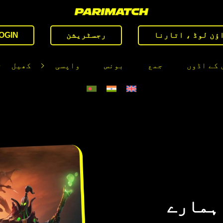
ؤن لوڈ ، اتارنا
رجسٹریشن
OGIN
 کے اڈوں
جمع
بونس
واپسی
کھیل
ٹنگ – ہمارے