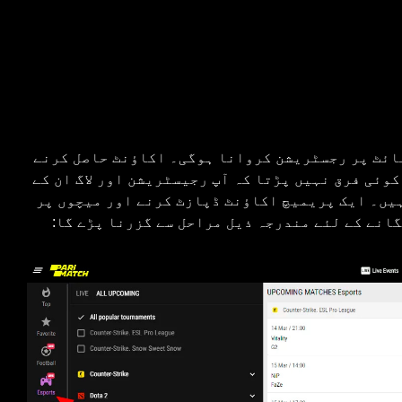
یب سائٹ پر رجسٹریشن کروانا ہوگی۔ اکاؤنٹ حاصل کرنے
کوئی فرق نہیں پڑتا کہ آپ رجیسٹریشن اور لاگ ان کے
یں۔ ایک پریمیچ اکاؤنٹ ڈپازٹ کرنے اور میچوں پر
گانے کے لئے مندرجہ ذیل مراحل سے گزرنا پڑے گا: