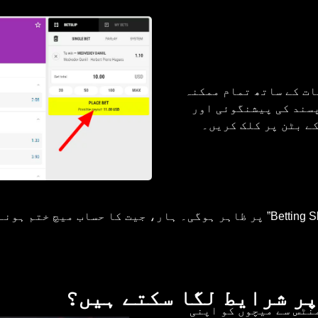
ات کے ساتھ تمام ممکنہ
پسند کی پیشنگوئی اور
جب شرط منظور ہو جائے گی تو یہ آپ کی شرط کی پرچی”Betting Slip” پر ظاہر ہوگی
پر شرایط لگا سکتے ہیں؟
نامنٹس سے میچوں کو اپنی