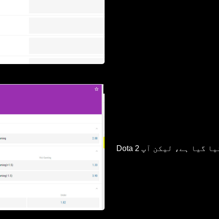
“eSports” ای سپورٹس سیکشن میں گیمز کو تقسیم نہیں کیا گیا ہے، لیکن آپ Dota 2