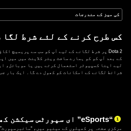
کی میز کے مندرجات
کس طرح کرنے کے لئے شرط لگا 
Dota 2 پر شرط لگانے کے لیے آپ کو سب سے پریمیچ
کے بعد آپ کو کو ہمارے سافٹ ویئر کلاینٹ میں میں اپن
لیے اپنا کمپیوٹر استعمال کرتے ہیں یا موبائل، ای
شرائط لگانے کے امکانات کو کھول دے گا۔ ایک بار جب 
“eSports” ای سپورٹس سیکشن کھولیں
1